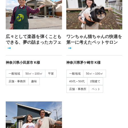
広々として楽器を弾くことも
ワンちゃん猫ちゃんの快適を
できる、夢の詰まったカフェ
第一に考えたペットサロン
神奈川県小田原市 K様
神奈川県茅ケ崎市 K様
一般地域
50㎡～100㎡
平屋
一般地域
50㎡～100㎡
店舗・事務所
趣味
40代～50代
2階建て
店舗・事務所
ペット