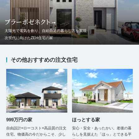
ブラーボゼネクト
太陽光で電気を創り、自給自足の暮らし方を実現
次世代に向けたZEH住宅の家
その他おすすめの注文住宅
999万円の家
ほっとする家
自由設計×ローコスト×高品質の注文
安心・安全・あったかい。老後の暮
住宅。物価高の今だからこそ、少し
らしを見据えた「ほっ」とできる平