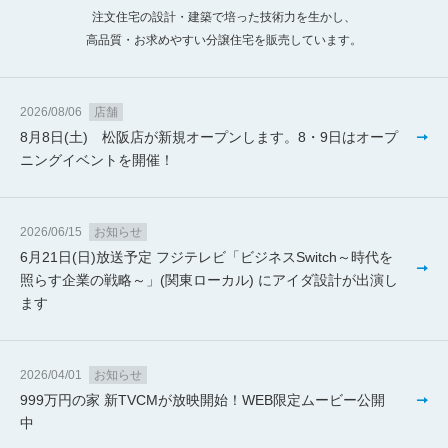
注文住宅の設計・建築で培った技術力を生かし、
高品質・お求めやすい分譲住宅を販売しています。
2026/08/06
店舗
8月8日(土) 松阪店が新規オープンします。8・9日はオープ
ニングイベントを開催！
2026/06/15
お知らせ
6月21日(日)放送予定 フジテレビ「ビジネスSwitch～時代を
照らす企業の戦略～」(関東ローカル) にアイダ設計が出演し
ます
2026/04/01
お知らせ
999万円の家 新TVCMが放映開始！WEB限定ムービー公開
中