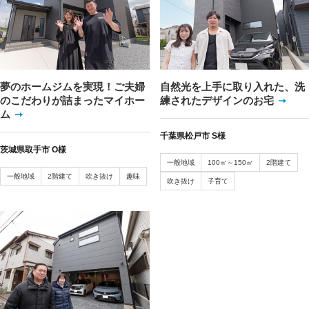
夢のホームジムを実現！ご夫婦
自然光を上手に取り入れた、洗
のこだわりが詰まったマイホー
練されたデザインのお宅
ム
千葉県松戸市 S様
茨城県取手市 O様
一般地域
100㎡～150㎡
2階建て
一般地域
2階建て
吹き抜け
趣味
吹き抜け
子育て