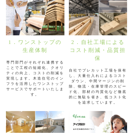
1．ワンストップの
2．自社工場による
生産体制
コスト削減・品質担
保
専門部門がそれぞれ連携する
ことで工程の短縮化、クオリ
自社でプレカット工場を保有
ティの向上、コストの削減を
し、大量仕入れによるコスト
実現します。木造住宅のイン
ダウン、中間マージンの削
フラを活用したワンストップ
除、物流・在庫管理のスピー
サービスでサポートいたしま
ド化、部材の均質化など徹底
す。
的に無駄を省き、低コスト化
を追求しています。