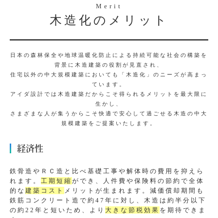
Merit
木造化のメリット
日本の森林保全や地球温暖化防止による持続可能な社会の構築を
背景に木造建築の役割が見直され、
住宅以外の中大規模建築においても「木造化」のニーズが高まっ
ています。
アイダ設計では木造建築だからこそ得られるメリットを最大限に
生かし、
さまざまな人が集うからこそ快適で安心して過ごせる木造の中大
規模建築をご提案いたします。
経済性
鉄骨造やＲＣ造と比べ基礎工事や解体時の費用を抑えら
れます。
工期短縮
ができ、人件費や保険料の節約で全体
的な
建築コスト
メリットが生まれます。減価償却期間も
鉄筋コンクリート造で約47年に対し、木造は約半分以下
の約22年と短いため、より
大きな節税効果
を期待できま