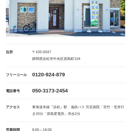
住所
〒435-0047
静岡県浜松市中央区原島町104
0120-924-879
フリーコール
050-3173-2454
電話番号
アクセス
東海道本線『浜松』駅 遠鉄バス 労災病院・宮竹・笠井行
き20分「原島変電所」停歩2分
営業時間
9:00～18:00