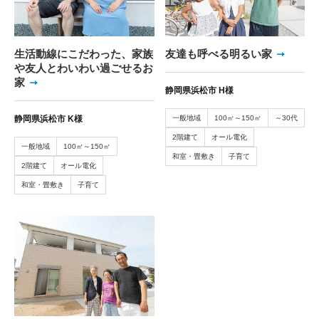
生活動線にこだわった、家族
友達も呼べる明るい家
や友人とわいわい過ごせるお
家
静岡県浜松市 H様
静岡県浜松市 K様
一般地域
100㎡～150㎡
～30代
2階建て
オール電化
一般地域
100㎡～150㎡
和室・畳敷き
子育て
2階建て
オール電化
和室・畳敷き
子育て