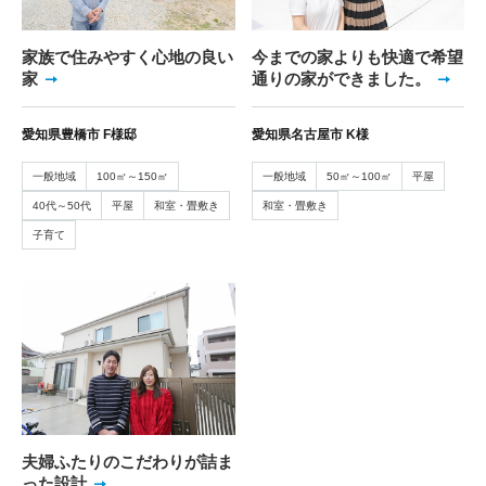
家族で住みやすく心地の良い
今までの家よりも快適で希望
家
通りの家ができました。
愛知県豊橋市 F様邸
愛知県名古屋市 K様
一般地域
100㎡～150㎡
一般地域
50㎡～100㎡
平屋
40代～50代
平屋
和室・畳敷き
和室・畳敷き
子育て
夫婦ふたりのこだわりが詰ま
った設計