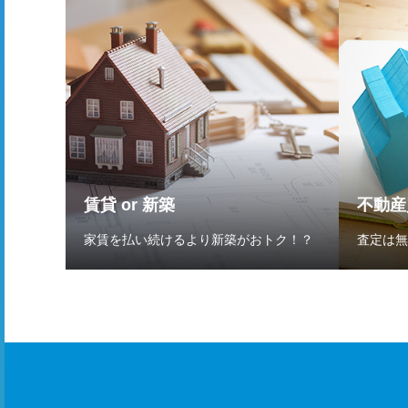
賃貸 or 新築
不動産
家賃を払い続けるより新築がおトク！？
査定は無