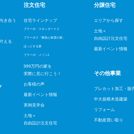
注文住宅
分譲住宅
向き合う
住宅ラインナップ
エリアから探す
ブラーボ・スタンダード２
土地＋
ブラーボ２「断熱と耐震の家」
自由設計注文住宅
叶える
ほっとする家
最新イベント情報
ブラーボ・メゾン2
999万円の家を
その他事業
実際に見に行こう！
お客様の声
ツ
プレカット加工・販
最新イベント情報
中大規模木造建築
実例見学会
リフォーム
土地＋
不動産買い取り
自由設計注文住宅