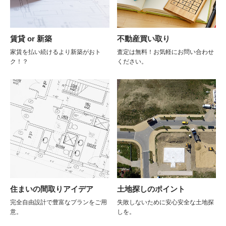
賃貸 or 新築
不動産買い取り
家賃を払い続けるより新築がおト
査定は無料！お気軽にお問い合わせ
ク！？
ください。
住まいの間取りアイデア
土地探しのポイント
完全自由設計で豊富なプランをご用
失敗しないために安心安全な土地探
意。
しを。