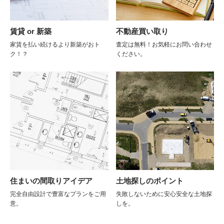
賃貸 or 新築
不動産買い取り
家賃を払い続けるより新築がおト
査定は無料！お気軽にお問い合わせ
ク！？
ください。
住まいの間取りアイデア
土地探しのポイント
完全自由設計で豊富なプランをご用
失敗しないために安心安全な土地探
意。
しを。