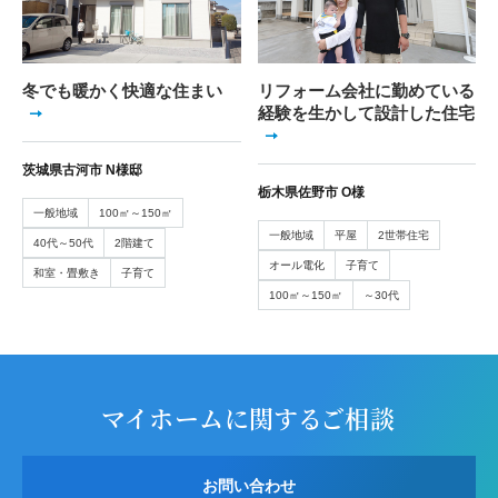
冬でも暖かく快適な住まい
リフォーム会社に勤めている
経験を生かして設計した住宅
茨城県古河市 N様邸
栃木県佐野市 O様
一般地域
100㎡～150㎡
一般地域
平屋
2世帯住宅
40代～50代
2階建て
オール電化
子育て
和室・畳敷き
子育て
100㎡～150㎡
～30代
マイホームに関するご相談
お問い合わせ