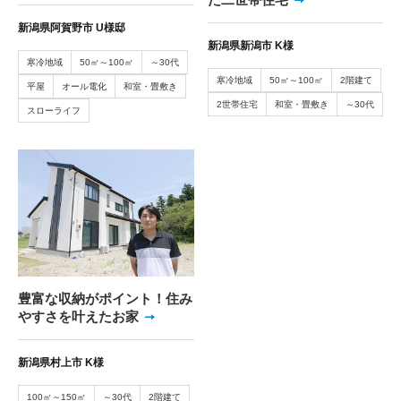
新潟県阿賀野市 U様邸
新潟県新潟市 K様
寒冷地域
50㎡～100㎡
～30代
寒冷地域
50㎡～100㎡
2階建て
平屋
オール電化
和室・畳敷き
2世帯住宅
和室・畳敷き
～30代
スローライフ
豊富な収納がポイント！住み
やすさを叶えたお家
新潟県村上市 K様
100㎡～150㎡
～30代
2階建て