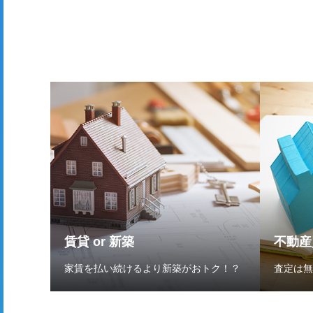
賃貸 or 新築
不動産
家賃を払い続けるより新築がおトク！？
査定は無