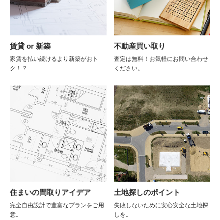
賃貸 or 新築
不動産買い取り
家賃を払い続けるより新築がおト
査定は無料！お気軽にお問い合わせ
ク！？
ください。
住まいの間取りアイデア
土地探しのポイント
完全自由設計で豊富なプランをご用
失敗しないために安心安全な土地探
意。
しを。