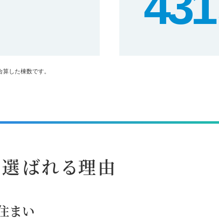
431
を合算した棟数です。
が選ばれる理由
住まい