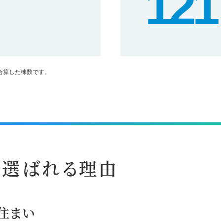
121
を合算した棟数です。
が選ばれる理由
住まい