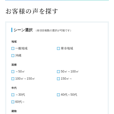
お客様の声を探す
シーン選択
（各項目複数の選択が可能です）
地域
一般地域
寒冷地域
沖縄
面積
～50㎡
50㎡～100㎡
100㎡～150㎡
150㎡～
年代
～30代
40代～50代
60代～
建物