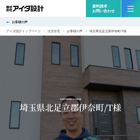
資料請求・
お問い合わせ
お客様の声
アイダ設計トップページ
注文住宅
お客様の声
埼玉県北足立郡伊奈町/T様
CUSTOMER'S VOICE
埼玉県北足立郡伊奈町/T様