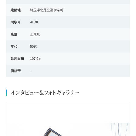
建築地
埼玉県北足立郡伊奈町
間取り
4LDK
店舗
上尾店
年代
50代
延床面積
107.9㎡
価格帯
-
インタビュー＆フォトギャラリー