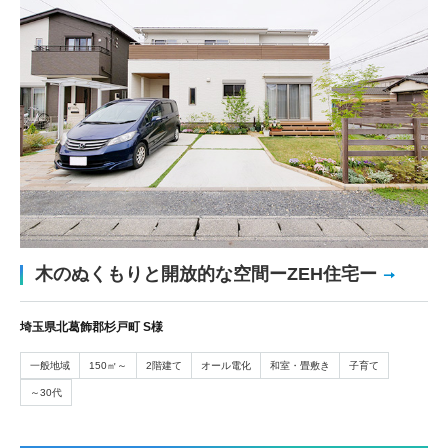
木のぬくもりと開放的な空間ーZEH住宅ー
埼玉県北葛飾郡杉戸町 S様
一般地域
150㎡～
2階建て
オール電化
和室・畳敷き
子育て
～30代