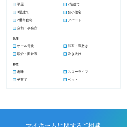
平屋
2階建て
3階建て
狭小住宅
2世帯住宅
アパート
店舗・事務所
設備
オール電化
和室・畳敷き
暖炉・囲炉裏
吹き抜け
特徴
趣味
スローライフ
子育て
ペット
マイホームに関するご相談