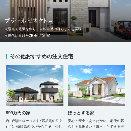
ブラーボゼネクト
太陽光で電気を創り、自給自足の暮らし方を実現
次世代に向けたZEH住宅の家
その他おすすめの注文住宅
999万円の家
ほっとする家
自由設計×ローコスト×高品質の注文
安心・安全・あったかい。老後の暮
住宅。物価高の今だからこそ、少し
らしを見据えた「ほっ」とできる平