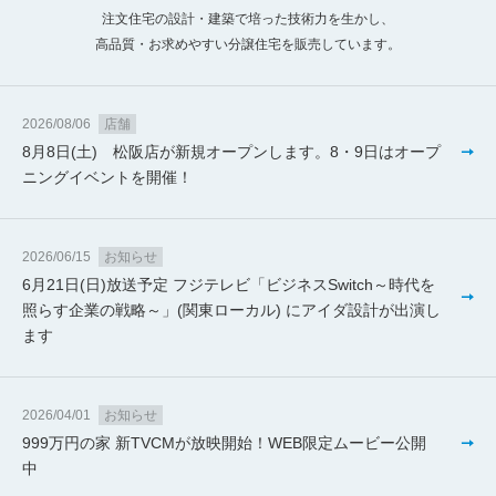
注文住宅の設計・建築で培った技術力を生かし、
高品質・お求めやすい分譲住宅を販売しています。
2026/08/06
店舗
8月8日(土) 松阪店が新規オープンします。8・9日はオープ
ニングイベントを開催！
2026/06/15
お知らせ
6月21日(日)放送予定 フジテレビ「ビジネスSwitch～時代を
照らす企業の戦略～」(関東ローカル) にアイダ設計が出演し
ます
2026/04/01
お知らせ
999万円の家 新TVCMが放映開始！WEB限定ムービー公開
中