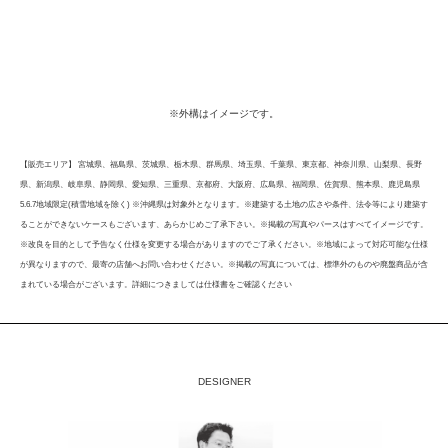
※外構はイメージです。
【販売エリア】 宮城県、福島県、茨城県、栃木県、群馬県、埼玉県、千葉県、東京都、神奈川県、山梨県、長野
県、新潟県、岐阜県、静岡県、愛知県、三重県、京都府、大阪府、広島県、福岡県、佐賀県、熊本県、鹿児島県
5.6.7地域限定(積雪地域を除く) ※沖縄県は対象外となります。※建築する土地の広さや条件、法令等により建築す
ることができないケースもございます、あらかじめご了承下さい。※掲載の写真やパースはすべてイメージです。
※改良を目的として予告なく仕様を変更する場合がありますのでご了承ください。※地域によって対応可能な仕様
が異なりますので、最寄の店舗へお問い合わせください。※掲載の写真については、標準外のものや廃盤商品が含
まれている場合がございます。詳細につきましては仕様書をご確認ください
DESIGNER