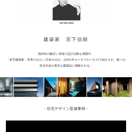
建築家 宮下信顕
国内外の幅広い領域で設計活動を展開中。
「若手建築家：世界の10人＋日本の10人」(2001年カーサブルータス)で
紹介され、数々の
担当作品が著名な建築誌に掲載される。
- 住宅デザイン監修事例 -