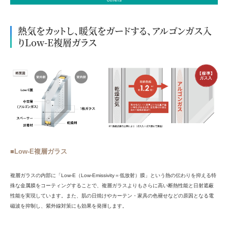
熱気をカットし、暖気をガードする、アルゴンガス入
りLow-E複層ガラス
■Low-E複層ガラス
複層ガラスの内部に「Low-E（Low-Emissivity＝低放射）膜」という熱の伝わりを抑える特
殊な金属膜をコーティングすることで、複層ガラスよりもさらに高い断熱性能と日射遮蔽
性能を実現しています。また、肌の日焼けやカーテン・家具の色褪せなどの原因となる電
磁波を抑制し、紫外線対策にも効果を発揮します。