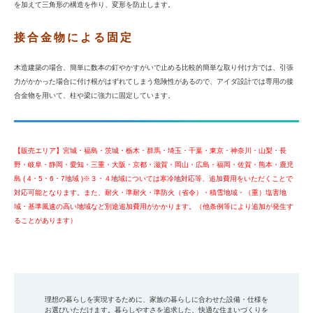
を加えて三角形の構造を作り、変形を防止します。
接合金物による固定
木造建築の場合、簡単に数本の釘やかすがいで止める比較的簡単な取り付け方では、引張
力がかかった場合に付け根がはずれてしまう危険性があるので、アイダ設計では専用の接
合金物を用いて、柱や梁に強力に固定しています。
【販売エリア】宮城・福島・茨城・栃木・群馬・埼玉・千葉・東京・神奈川・山梨・長
野・岐阜・静岡・愛知・三重・大阪・京都・滋賀・岡山・広島・福岡・佐賀・熊本・鹿児
島 ( 4・5・6・7地域 )※３・４地域については寒冷地対応等、追加費用をいただくことで
対応可能となります。また、耐火・準耐火・準防火（省令）・積雪地域・（重）塩害地
域・基準風速の高い地域など別途追加費用がかかります。（他条例等により追加が発生す
ることがあります）
理想の暮らしを実現するために、家族の暮らしに合わせた設備・仕様を
お選びいただけます。暮らしやすさを追求した、快適な住まいづくりを