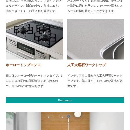
空間の広がりを邪魔しない、スタイリッシ
浄水カートリッジを水栓に内蔵、浄水のほ
ュなデザイン。凹凸の少ない形状に加え、
か洗浄に適した勢いのシャワーや原水をス
油がつきにくく、お手入れも簡単です。
ムーズに切り替えることができます。
ホーロートップコンロ
人工大理石ワークトップ
傷に強いホーロー製のベーシックタイプ。3
インテリア性に優れた人工大理石ワークト
口コンロは同時に調理がすすめられるの
ップです。熱に強く、やわらかな質感が魅
で、毎日の時短に繋がります。
力です。
Bath room