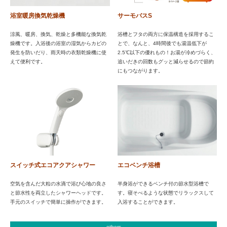
浴室暖房換気乾燥機
サーモバスS
涼風、暖房、換気、乾燥と多機能な換気乾
浴槽とフタの両方に保温構造を採用するこ
燥機です。入浴後の浴室の湿気からカビの
とで、なんと、4時間後でも湯温低下が
発生を防いだり、雨天時の衣類乾燥機に使
2.5℃以下の優れもの！お湯が冷めづらく、
えて便利です。
追いだきの回数もグッと減らせるので節約
にもつながります。
スイッチ式エコアクアシャワー
エコベンチ浴槽
空気を含んだ大粒の水滴で浴び心地の良さ
半身浴ができるベンチ付の節水型浴槽で
と節水性を両立したシャワーヘッドです。
す。寝そべるような状態でリラックスして
手元のスイッチで簡単に操作ができます。
入浴することができます。
others